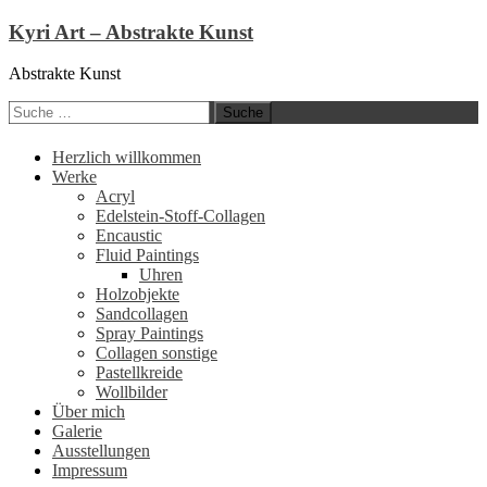
Kyri Art – Abstrakte Kunst
Abstrakte Kunst
Suche
nach:
Zum
Herzlich willkommen
Inhalt
Werke
springen
Acryl
Edelstein-Stoff-Collagen
Encaustic
Fluid Paintings
Uhren
Holzobjekte
Sandcollagen
Spray Paintings
Collagen sonstige
Pastellkreide
Wollbilder
Über mich
Galerie
Ausstellungen
Impressum