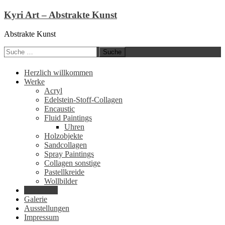
Kyri Art – Abstrakte Kunst
Abstrakte Kunst
Suche
nach:
Zum
Herzlich willkommen
Inhalt
Werke
springen
Acryl
Edelstein-Stoff-Collagen
Encaustic
Fluid Paintings
Uhren
Holzobjekte
Sandcollagen
Spray Paintings
Collagen sonstige
Pastellkreide
Wollbilder
Über mich
Galerie
Ausstellungen
Impressum