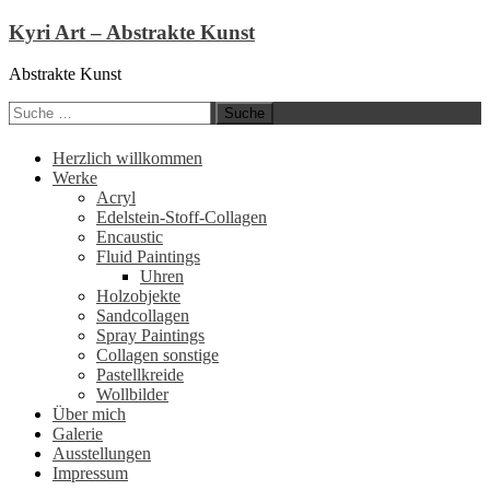
Kyri Art – Abstrakte Kunst
Abstrakte Kunst
Suche
nach:
Zum
Herzlich willkommen
Inhalt
Werke
springen
Acryl
Edelstein-Stoff-Collagen
Encaustic
Fluid Paintings
Uhren
Holzobjekte
Sandcollagen
Spray Paintings
Collagen sonstige
Pastellkreide
Wollbilder
Über mich
Galerie
Ausstellungen
Impressum