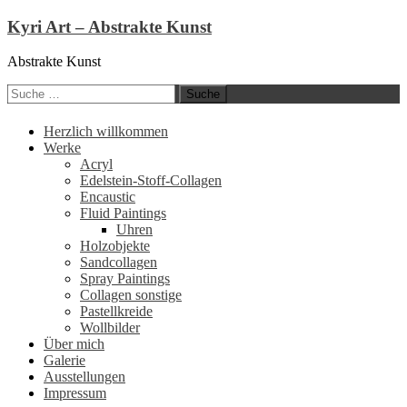
Kyri Art – Abstrakte Kunst
Abstrakte Kunst
Suche
nach:
Zum
Herzlich willkommen
Inhalt
Werke
springen
Acryl
Edelstein-Stoff-Collagen
Encaustic
Fluid Paintings
Uhren
Holzobjekte
Sandcollagen
Spray Paintings
Collagen sonstige
Pastellkreide
Wollbilder
Über mich
Galerie
Ausstellungen
Impressum