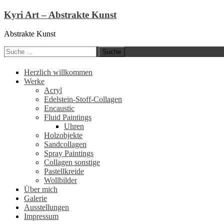
Kyri Art – Abstrakte Kunst
Abstrakte Kunst
Suche
nach:
Zum
Herzlich willkommen
Inhalt
Werke
springen
Acryl
Edelstein-Stoff-Collagen
Encaustic
Fluid Paintings
Uhren
Holzobjekte
Sandcollagen
Spray Paintings
Collagen sonstige
Pastellkreide
Wollbilder
Über mich
Galerie
Ausstellungen
Impressum