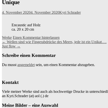
Unique
4. November 2020
4. November 2020
Kyri Schrader
Encaustic auf Holz
ca. 20 x 20 cm
Werke
Einen Kommentar hinterlassen
Beitragsnavigation
←
Wellen sind wie Fingerabdrücke des Meers, jede ist ein Unikat….
Just flow
→
Schreibe einen Kommentar
Du musst
angemeldet
sein, um einen Kommentar abzugeben.
Kontakt
Viele meiner Werke sind auch als hochwertige Drucke in unterschiedl
an Kyri.Schrader (at) aol (.) de
Meine Bilder – eine Auswahl