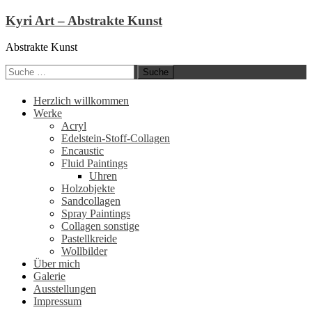
Kyri Art – Abstrakte Kunst
Abstrakte Kunst
Suche
nach:
Zum
Herzlich willkommen
Inhalt
Werke
springen
Acryl
Edelstein-Stoff-Collagen
Encaustic
Fluid Paintings
Uhren
Holzobjekte
Sandcollagen
Spray Paintings
Collagen sonstige
Pastellkreide
Wollbilder
Über mich
Galerie
Ausstellungen
Impressum