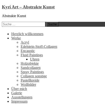
Kyri Art – Abstrakte Kunst
Abstrakte Kunst
Suche
nach:
Zum
Herzlich willkommen
Inhalt
Werke
springen
Acryl
Edelstein-Stoff-Collagen
Encaustic
Fluid Paintings
Uhren
Holzobjekte
Sandcollagen
Spray Paintings
Collagen sonstige
Pastellkreide
Wollbilder
Über mich
Galerie
Ausstellungen
Impressum