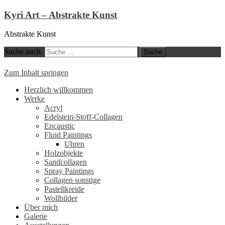
Kyri Art – Abstrakte Kunst
Abstrakte Kunst
Suche nach:
Zum Inhalt springen
Herzlich willkommen
Werke
Acryl
Edelstein-Stoff-Collagen
Encaustic
Fluid Paintings
Uhren
Holzobjekte
Sandcollagen
Spray Paintings
Collagen sonstige
Pastellkreide
Wollbilder
Über mich
Galerie