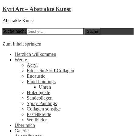
Kyri Art – Abstrakte Kunst
Abstrakte Kunst
Suche nach:
Zum Inhalt springen
Herzlich willkommen
Werke
Acryl
Edelstein-Stoff-Collagen
Encaustic
Fluid Paintings
Uhren
Holzobjekte
Sandcollagen
Spray Paintings
Collagen sonstige
Pastellkreide
Wollbilder
Über mich
Galerie