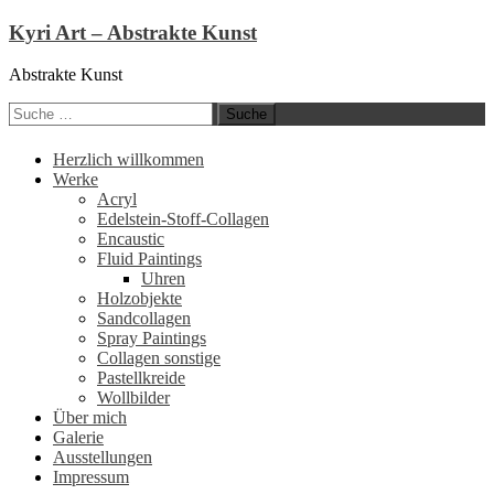
Kyri Art – Abstrakte Kunst
Abstrakte Kunst
Suche
nach:
Zum
Herzlich willkommen
Inhalt
Werke
springen
Acryl
Edelstein-Stoff-Collagen
Encaustic
Fluid Paintings
Uhren
Holzobjekte
Sandcollagen
Spray Paintings
Collagen sonstige
Pastellkreide
Wollbilder
Über mich
Galerie
Ausstellungen
Impressum