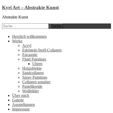
Kyri Art – Abstrakte Kunst
Abstrakte Kunst
Suche
nach:
Zum
Herzlich willkommen
Inhalt
Werke
springen
Acryl
Edelstein-Stoff-Collagen
Encaustic
Fluid Paintings
Uhren
Holzobjekte
Sandcollagen
Spray Paintings
Collagen sonstige
Pastellkreide
Wollbilder
Über mich
Galerie
Ausstellungen
Impressum