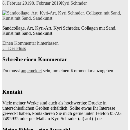
8. Februar 2019
8. Februar 2019
Kyri Schrader
Sandcollage, Art, Kyri-Art, Kyri Schrader, Collagen mit Sand,
Kunst mit Sand, Sandkunst
Einen Kommentar hinterlassen
Beitragsnavigation
←
Der Fluss
Schreibe einen Kommentar
Du musst
angemeldet
sein, um einen Kommentar abzugeben.
Kontakt
Viele meiner Werke sind auch als hochwertige Drucke in
unterschiedlichen Größen erhältlich. Sollte etwas Ihr Interesse
geweckt haben, kontaktieren Sie mich gerne unter Telefon 05723
7495935 oder per Mail an Kyri.Schrader (at) aol (.) de
Meine Bilder – eine Auswahl