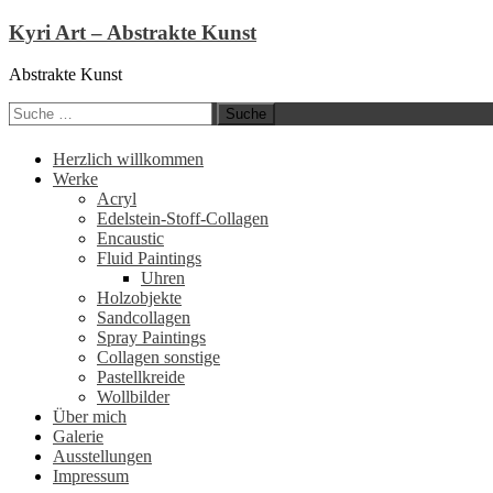
Kyri Art – Abstrakte Kunst
Abstrakte Kunst
Suche
nach:
Zum
Herzlich willkommen
Inhalt
Werke
springen
Acryl
Edelstein-Stoff-Collagen
Encaustic
Fluid Paintings
Uhren
Holzobjekte
Sandcollagen
Spray Paintings
Collagen sonstige
Pastellkreide
Wollbilder
Über mich
Galerie
Ausstellungen
Impressum