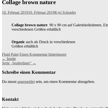
Collage brown nature
10. Februar 2019
10. Februar 2019
Kyri Schrader
Collage brown nature
90 x 90 cm auf Galeriekeilrahmen, Einz
verschiedenen Größen erhältlich
Organic
auch als Druck in verschiedenen
Größen erhältlich
Fluid Paint
Einen Kommentar hinterlassen
Beitragsnavigation
←
Inside
Serie „Seafeelings“
→
Schreibe einen Kommentar
Du musst
angemeldet
sein, um einen Kommentar abzugeben.
Kontakt