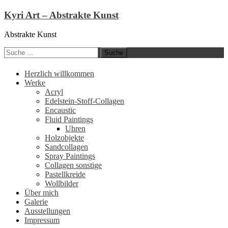
Kyri Art – Abstrakte Kunst
Abstrakte Kunst
Suche
nach:
Zum
Herzlich willkommen
Inhalt
Werke
springen
Acryl
Edelstein-Stoff-Collagen
Encaustic
Fluid Paintings
Uhren
Holzobjekte
Sandcollagen
Spray Paintings
Collagen sonstige
Pastellkreide
Wollbilder
Über mich
Galerie
Ausstellungen
Impressum