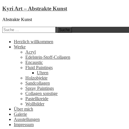
Kyri Art – Abstrakte Kunst
Abstrakte Kunst
Suche
nach:
Zum
Herzlich willkommen
Inhalt
Werke
springen
Acryl
Edelstein-Stoff-Collagen
Encaustic
Fluid Paintings
Uhren
Holzobjekte
Sandcollagen
Spray Paintings
Collagen sonstige
Pastellkreide
Wollbilder
Über mich
Galerie
Ausstellungen
Impressum