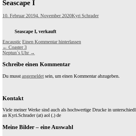
Seascape I
10. Februar 2019
4. November 2020
Kyri Schrader
Seascape I, verkauft
Encaustic
Einen Kommentar hinterlassen
Beitragsnavigation
←
Coaster 3
Neptun´s Uhr
→
Schreibe einen Kommentar
Du musst
angemeldet
sein, um einen Kommentar abzugeben.
Kontakt
Viele meiner Werke sind auch als hochwertige Drucke in unterschiedl
an Kyri.Schrader (at) aol (.) de
Meine Bilder – eine Auswahl